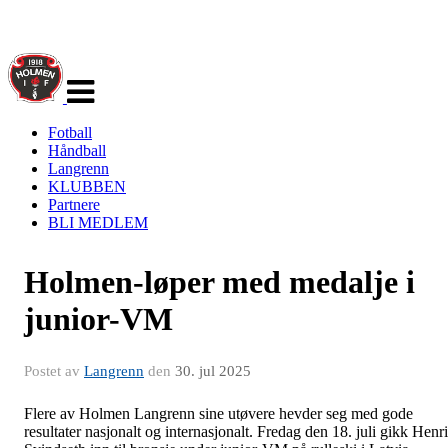
Veksle
navigasjon
Fotball
Håndball
Langrenn
KLUBBEN
Partnere
BLI MEDLEM
Holmen-løper med medalje i
junior-VM
Postet av
Langrenn
den
30. jul 2025
Flere av Holmen Langrenn sine utøvere hevder seg med gode
resultater nasjonalt og internasjonalt. Fredag den 18. juli gikk Henr