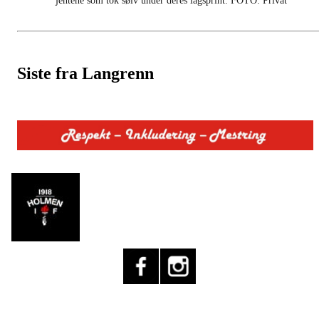
jentene som tok sølv under deres lagsprint. FOTO: Privat
Siste fra Langrenn