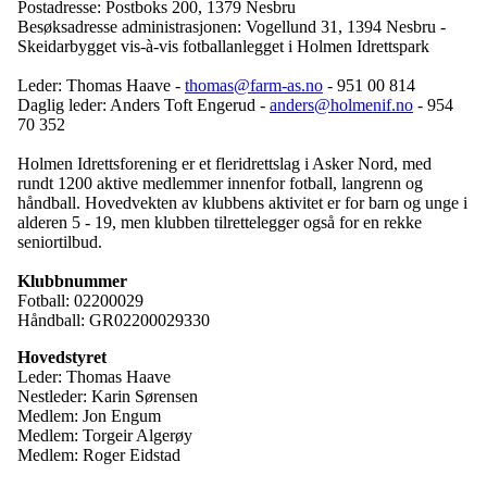
Postadresse: Postboks 200, 1379 Nesbru
Besøksadresse administrasjonen: Vogellund 31, 1394 Nesbru -
Skeidarbygget vis-à-vis fotballanlegget i Holmen Idrettspark
Leder: Thomas Haave -
thomas@farm-as.no
- 951 00 814
Daglig leder: Anders Toft Engerud -
anders@holmenif.no
- 954
70 352
Holmen Idrettsforening er et fleridrettslag i Asker Nord, med
rundt 1200 aktive medlemmer innenfor fotball, langrenn og
håndball. Hovedvekten av klubbens aktivitet er for barn og unge i
alderen 5 - 19, men klubben tilrettelegger også for en rekke
seniortilbud.
Klubbnummer
Fotball: 02200029
Håndball: GR02200029330
Hovedstyret
Leder: Thomas Haave
Nestleder: Karin Sørensen
Medlem: Jon Engum
Medlem: Torgeir Algerøy
Medlem: Roger Eidstad