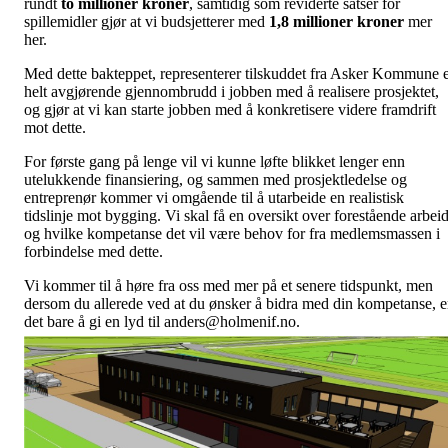
rundt
to millioner kroner
, samtidig som reviderte satser for
spillemidler gjør at vi budsjetterer med
1,8 millioner kroner
mer
her.
Med dette bakteppet, representerer tilskuddet fra Asker Kommune e
helt avgjørende gjennombrudd i jobben med å realisere prosjektet,
og gjør at vi kan starte jobben med å konkretisere videre framdrift
mot dette.
For første gang på lenge vil vi kunne løfte blikket lenger enn
utelukkende finansiering, og sammen med prosjektledelse og
entreprenør kommer vi omgående til å utarbeide en realistisk
tidslinje mot bygging. Vi skal få en oversikt over forestående arbei
og hvilke kompetanse det vil være behov for fra medlemsmassen i
forbindelse med dette.
Vi kommer til å høre fra oss med mer på et senere tidspunkt, men
dersom du allerede ved at du ønsker å bidra med din kompetanse, e
det bare å gi en lyd til anders@holmenif.no.