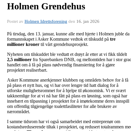
Holmen Grendehus
Postet av
Holmen Idrettsforening
den
16. jan 2026
På tirsdag, den 13. januar, kunne alle med hjerte i Holmen juble da
formannskapet i Asker Kommune vedtok et tilskudd på
tre
millioner kroner
til vårt grendehusprosjekt.
Nyheten om tilskuddet ble vedtatt et drøyt år etter at vi fikk tildelt
2,5 millioner
fra Sparebanken DNB, og mellomtiden har i stor gra
handlet om å få på plass nødvendig finansiering for å gjøre
prosjektet realiserbart.
Asker Kommune anerkjenner klubben og områdets behov for å få
på plass et nytt hus, og vi har over lengre tid hatt dialog for å
utforske mulighetsrommet for å hjelpe til økonomisk. Vi er svært
takknemlige for at vi nå har fått på plass en løsning, som også har
innebært en tilpasning i prosjektet for å imøtekomme deres innspill
om offentlig tilgjengelige toalettfasiliteter for alle brukere av
nærområdet.
I samme tidsrom har vi også samarbeidet med entreprenør om
kostandsreduserende tiltak i prosjektet, og redusert totalrammen me