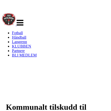
Veksle
navigasjon
Fotball
Håndball
Langrenn
KLUBBEN
Partnere
BLI MEDLEM
Kommunalt tilskudd til